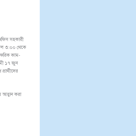
 ও অফিস সহকারী
িকাল ৩:০০ থেকে
াক্ষরিক কাম-
মী ১৭ জুন
্রার্থীদের
মে আহ্বান করা