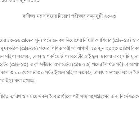
খঃ ১০ ও ১৭ জুন ২০২৩
বাণিজ্য মন্ত্রণালয়ের নিয়োগ পরীক্ষার সময়সূচী ২০২৩
ালয়ের ১৩-১৬ গ্রেডের শূন্য পদে জনবল নিয়োগের নিমিত্ত ক্যাশিয়ার (গ্রেড-১৪)
 মুদ্রাক্ষরিক (গ্রেড-১৬) পদের লিখিত পরীক্ষা আগামী ১০ জুন ২০২৩ তারিখ ব
েন মহিলা কলেজ, ঢাকা ও গবর্নমেন্ট ল্যাবরেটরি হাইস্কুল, ঢাকায় এবং সাঁট মুদ্র
রেটর (গ্রেড-১৩) ও কম্পিউটার অপারেটর (গ্রেড-১৩) পদের লিখিত পরীক্ষা আগা
াল ৩:০০ থেকে ৪:৩০ পর্যন্ত ইডেন মহিলা কলেজ, ঢাকায় সম্পন্নের লক্ষ্যে বৈধ প
ত্র ইস্যু করা হয়েছে।
র্ধারিত তারিখ ও সময়ে সকল বৈধ প্রার্থীকে পরীক্ষায় অংশগ্রহণের জন্য নির্দেশক্র