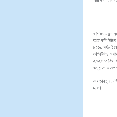
পরীক্ষার তারি
বাণিজ্য মন্ত্রণ
কাম কম্পিউটার
৪:৩০ পর্যন্ত ইড
কম্পিউটার অপা
২০২৩ তারিখ বিক
অনুকূলে প্রবেশপ
এমতাবস্থায়, নি
হলো।