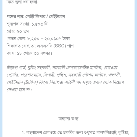
নিচে তুলা ধরা হলো-
পদের নাম: গেইট কিপার / গেইটম্যান
শূন্যপদ সংখ্যা: ১,৫০৫ টি
গ্রেড: ২০ তম
বেতন স্কেল: ৮,২৫০ – ২০,০১০/- টাকা।
শিক্ষাগত যোগ্যতা: এসএসসি (SSC) পাশ।
বয়স: ১৮ থেকে ৩০ বৎসর।
উল্লেখ্য গার্ড, বুকিং সহকারী, সহকারী লোকোমোটিভ মাস্টার, রেলওয়ে
পোর্টার, পয়েন্টসম্যান, সিপাহী, পুলিশ, সহকারী স্টেশন মাস্টার, খালাসী,
গেইটম্যান (ট্রাফিক) কিংবা নিরাপত্তা বাহিনী পদ সমূহে এবার লোক নিয়োগ
দেওয়া হবে না।
অন্যান্য তথ্য
বাংলাদেশ রেলওয়ে তে চাকরির জন্য শুধুমাত্র লালমনিরহাট, কুষ্টিয়া,